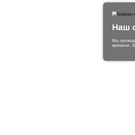
Наш 
Мы проводи
времени. З